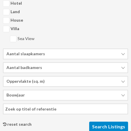
Hotel
31
31
1
1
2
2
3
3
4
4
5
5
6
6
Land
House
vandaag
vandaag
verwijderen
verwijderen
sluiten
sluiten
Villa
Sea View
Aantal slaapkamers
Aantal badkamers
Oppervlakte (sq. m)
Bouwjaar
reset search