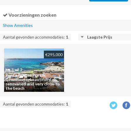
Voorzieningen zoeken
Show Amenities
Aantal gevonden accommodaties:
1
Laagste Prijs
€295,000
3
2
Punta Prima | Pretty
Townhouse, beautifully
renovated and very close to
the beach
Aantal gevonden accommodaties:
1