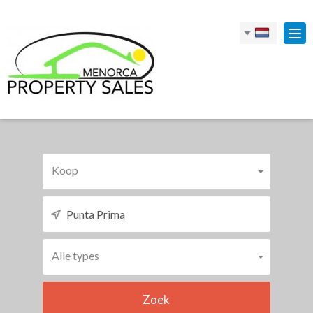
Tog
nav
Koop
Alle types
Zoek